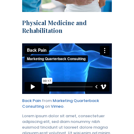
Physical Medicine and
Rehabilitation
Back Pain
from
Marketing Quarterback
Consulting
on
Vimeo
.
Lorem ipsum dolor sit amet, consectetuer
adipiscing elit, sed diam nonummy nibh
euismod tincidunt ut laoreet dolore magna
aliquam erat volutpat. Ut wisi enim ad minim