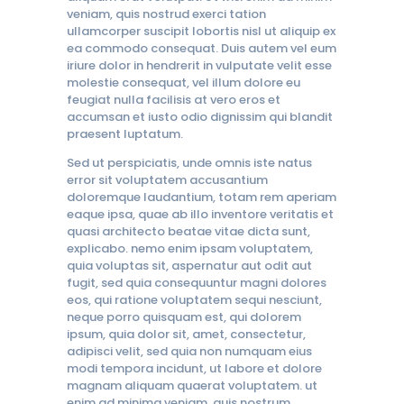
veniam, quis nostrud exerci tation
ullamcorper suscipit lobortis nisl ut aliquip ex
ea commodo consequat. Duis autem vel eum
iriure dolor in hendrerit in vulputate velit esse
molestie consequat, vel illum dolore eu
feugiat nulla facilisis at vero eros et
accumsan et iusto odio dignissim qui blandit
praesent luptatum.
Sed ut perspiciatis, unde omnis iste natus
error sit voluptatem accusantium
doloremque laudantium, totam rem aperiam
eaque ipsa, quae ab illo inventore veritatis et
quasi architecto beatae vitae dicta sunt,
explicabo. nemo enim ipsam voluptatem,
quia voluptas sit, aspernatur aut odit aut
fugit, sed quia consequuntur magni dolores
eos, qui ratione voluptatem sequi nesciunt,
neque porro quisquam est, qui dolorem
ipsum, quia dolor sit, amet, consectetur,
adipisci velit, sed quia non numquam eius
modi tempora incidunt, ut labore et dolore
magnam aliquam quaerat voluptatem. ut
enim ad minima veniam, quis nostrum