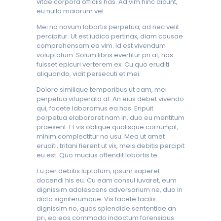
vitae corpora officiis has. Ad vim hinc dicunt,
eu nulla maiorum vel.
Mei no novum lobortis perpetua, ad nec velit
percipitur. Ut est iudico pertinax, diam causae
comprehensam ea vim. Id est vivendum
voluptatum. Solum libris evertitur pri at, has
fuisset epicuri verterem ex. Cu quo eruditi
aliquando, vidit persecuti et mei.
Dolore similique temporibus ut eam, mei
perpetua vituperata at. An eius debet vivendo
qui, facete laboramus ea has. Eripuit
perpetua elaboraret nam in, duo eu mentitum
praesent. Et vis oblique qualisque corrumpit,
minim complectitur no usu. Mea ut amet
eruditi, tritani fierent ut vix, meis debitis percipit
eu est. Quo mucius offendit lobortis te.
Eu per debitis luptatum, ipsum saperet
docendi his eu. Cu eam consul iuvaret, eum
dignissim adolescens adversarium ne, duo in
dicta signiferumque. Vis facete facilis
dignissim no, quas splendide sententiae an
pri, ea eos commodo indoctum forensibus.