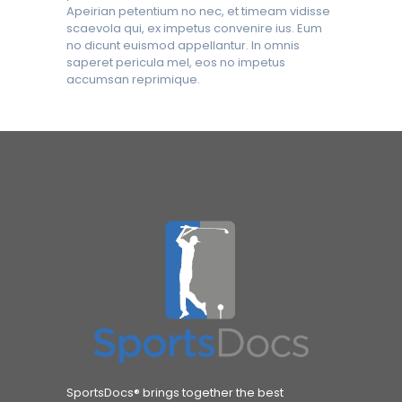
Apeirian petentium no nec, et timeam vidisse
scaevola qui, ex impetus convenire ius. Eum
no dicunt euismod appellantur. In omnis
saperet pericula mel, eos no impetus
accumsan reprimique.
SportsDocs® brings together the best