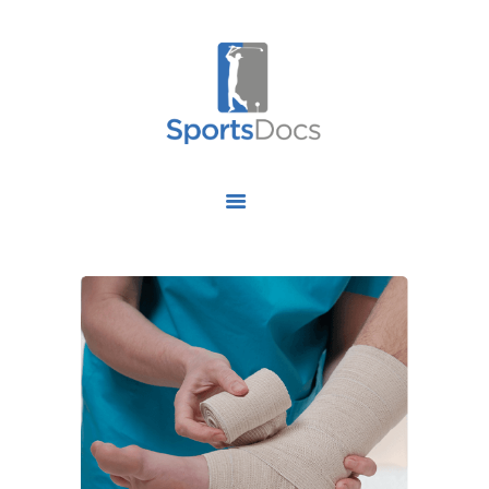
HOME
ABOUT US
FIND A SPECIALIST
OUR SERVICES
OUR RESEARCH
WORK WITH US
CONTACT US