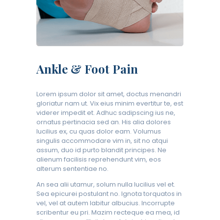
Ankle & Foot Pain
Lorem ipsum dolor sit amet, doctus menandri
gloriatur nam ut. Vix eius minim evertitur te, est
viderer impedit et. Adhuc sadipscing ius ne,
ornatus pertinacia sed an. His alia dolores
lucilius ex, cu quas dolor eam. Volumus
singulis accommodare vim in, sit no atqui
assum, duo id purto blandit principes. Ne
alienum facilisis reprehendunt vim, eos
alterum sententiae no.
An sea alii utamur, solum nulla lucilius vel et.
Sea epicurei postulant no. Ignota torquatos in
vel, vel at autem labitur albucius. Incorrupte
scribentur eu pri. Mazim recteque ea mea, id